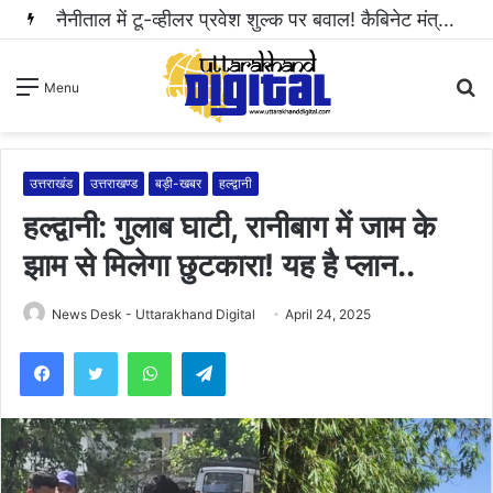
हल्द्वानी: महिला से अभद्रता करने और सोशल मीडिया पर धमकी भरा वीडियो वायरल करने वाला आरोपी गिरफ्तार..
S
Menu
fo
उत्तराखंड
उत्तराखण्ड
बड़ी-खबर
हल्द्वानी
हल्द्वानी: गुलाब घाटी, रानीबाग में जाम के
झाम से मिलेगा छुटकारा! यह है प्लान..
News Desk - Uttarakhand Digital
April 24, 2025
WhatsApp
Telegram