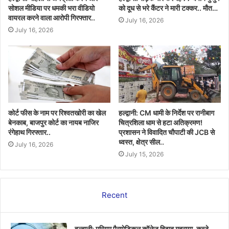
सोशल मीडिया पर धमकी भरा वीडियो
को दूध से भरे कैंटर ने मारी टक्कर.. मौत…
वायरल करने वाला आरोपी गिरफ्तार..
July 16, 2026
July 16, 2026
कोर्ट फीस के नाम पर रिश्वतखोरी का खेल
हल्द्वानी: CM धामी के निर्देश पर रानीबाग
बेनकाब, बाजपुर कोर्ट का नायब नाजिर
चित्रशिला धाम से हटा अतिक्रमण!
रंगेहाथ गिरफ्तार..
प्रशासन ने विवादित चौपाटी की JCB से
ध्वस्त, क्षेत्र सील..
July 16, 2026
July 15, 2026
Recent
हल्द्वानी: मरियम पैरामेडिकल कॉलेज विवाद गहराया, कब्जे