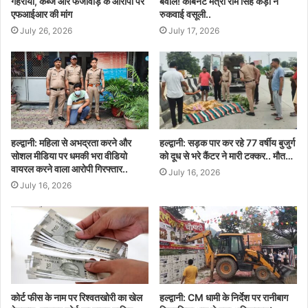
गहराया, कब्जे और फर्जीवाड़े के आरोपों पर
बवाल! कैबिनेट मंत्री राम सिंह कैड़ा ने
एफआईआर की मांग
रुकवाई वसूली..
July 26, 2026
July 17, 2026
हल्द्वानी: महिला से अभद्रता करने और
हल्द्वानी: सड़क पार कर रहे 77 वर्षीय बुजुर्ग
सोशल मीडिया पर धमकी भरा वीडियो
को दूध से भरे कैंटर ने मारी टक्कर.. मौत…
वायरल करने वाला आरोपी गिरफ्तार..
July 16, 2026
July 16, 2026
कोर्ट फीस के नाम पर रिश्वतखोरी का खेल
हल्द्वानी: CM धामी के निर्देश पर रानीबाग