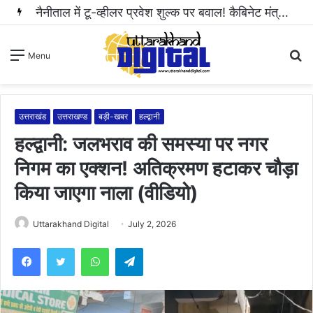
हल्द्वानी: महिला से अभद्रता करने और सोशल मीडिया पर धमकी भरा वीडियो वायरल करने वाला आरोपी गिरफ्तार..
S
Menu
fo
उत्तराखंड
उत्तराखण्ड
बड़ी-खबर
हल्द्वानी
हल्द्वानी: जलभराव की समस्या पर नगर
निगम का एक्शन! अतिक्रमण हटाकर चौड़ा
किया जाएगा नाला (वीडियो)
Uttarakhand Digital
July 2, 2026
WhatsApp
Telegram