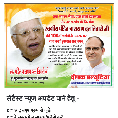
लेटैस्ट न्यूज़ अपडेट पाने हेतु -
👉
व्हाट्सएप ग्रुप से जुड़ें
👉
फ़ेसबुक पेज लाइक/फॉलो करें