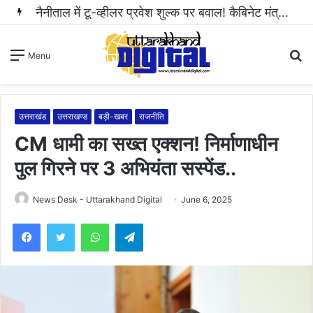
हल्द्वानी: महिला से अभद्रता करने और सोशल मीडिया पर धमकी भरा वीडियो वायरल करने वाला आरोपी गिरफ्तार..
S
Menu
fo
उत्तराखंड
उत्तराखण्ड
बड़ी-खबर
राजनीति
CM धामी का सख्त एक्शन! निर्माणाधीन
पुल गिरने पर 3 अभियंता सस्पेंड..
News Desk - Uttarakhand Digital
June 6, 2025
WhatsApp
Telegram