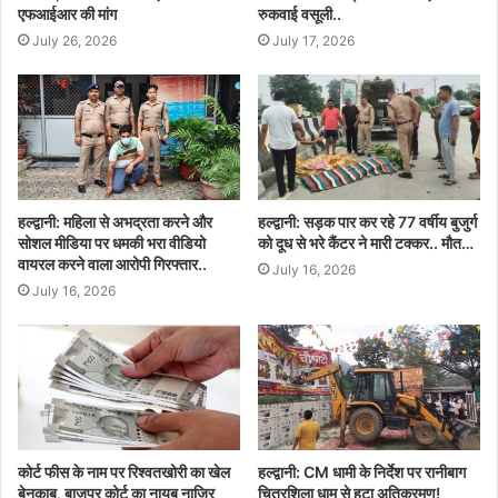
एफआईआर की मांग
रुकवाई वसूली..
July 26, 2026
July 17, 2026
हल्द्वानी: महिला से अभद्रता करने और
हल्द्वानी: सड़क पार कर रहे 77 वर्षीय बुजुर्ग
सोशल मीडिया पर धमकी भरा वीडियो
को दूध से भरे कैंटर ने मारी टक्कर.. मौत…
वायरल करने वाला आरोपी गिरफ्तार..
July 16, 2026
July 16, 2026
कोर्ट फीस के नाम पर रिश्वतखोरी का खेल
हल्द्वानी: CM धामी के निर्देश पर रानीबाग
बेनकाब, बाजपुर कोर्ट का नायब नाजिर
चित्रशिला धाम से हटा अतिक्रमण!