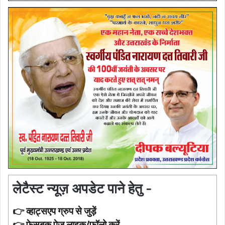
लेटैस्ट न्यूज़ अपडेट पाने हेतु -
👉
व्हाट्सएप ग्रुप से जुड़ें
👉
फ़ेसबुक पेज लाइक/फॉलो करें