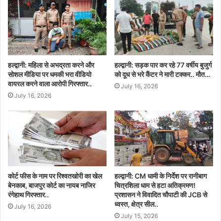
हल्द्वानी: महिला से अभद्रता करने और
हल्द्वानी: सड़क पार कर रहे 77 वर्षीय बुजुर्ग
सोशल मीडिया पर धमकी भरा वीडियो
को दूध से भरे कैंटर ने मारी टक्कर.. मौत…
वायरल करने वाला आरोपी गिरफ्तार..
July 16, 2026
July 16, 2026
कोर्ट फीस के नाम पर रिश्वतखोरी का खेल
हल्द्वानी: CM धामी के निर्देश पर रानीबाग
बेनकाब, बाजपुर कोर्ट का नायब नाजिर
चित्रशिला धाम से हटा अतिक्रमण!
रंगेहाथ गिरफ्तार..
प्रशासन ने विवादित चौपाटी की JCB से
ध्वस्त, क्षेत्र सील..
July 16, 2026
July 15, 2026