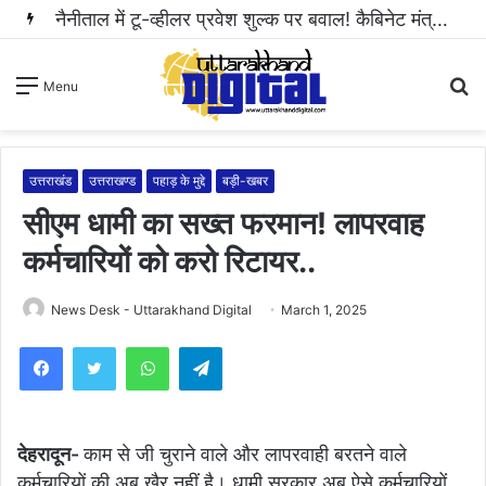
नैनीताल में टू-व्हीलर प्रवेश शुल्क पर बवाल! कैबिनेट मंत्री राम सिंह कैड़ा ने रुकवाई वसूली..
S
Menu
fo
उत्तराखंड
उत्तराखण्ड
पहाड़ के मुद्दे
बड़ी-खबर
सीएम धामी का सख्त फरमान! लापरवाह
कर्मचारियों को करो रिटायर..
News Desk - Uttarakhand Digital
March 1, 2025
WhatsApp
Telegram
देहरादून-
काम से जी चुराने वाले और लापरवाही बरतने वाले
कर्मचारियों की अब खैर नहीं है। धामी सरकार अब ऐसे कर्मचारियों