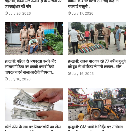
गहराया, कब्जे और फर्जीवाड़े के आरोपों पर
बवाल! कैबिनेट मंत्री राम सिंह कैड़ा ने
एफआईआर की मांग
रुकवाई वसूली..
July 26, 2026
July 17, 2026
हल्द्वानी: महिला से अभद्रता करने और
हल्द्वानी: सड़क पार कर रहे 77 वर्षीय बुजुर्ग
सोशल मीडिया पर धमकी भरा वीडियो
को दूध से भरे कैंटर ने मारी टक्कर.. मौत…
वायरल करने वाला आरोपी गिरफ्तार..
July 16, 2026
July 16, 2026
कोर्ट फीस के नाम पर रिश्वतखोरी का खेल
हल्द्वानी: CM धामी के निर्देश पर रानीबाग