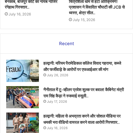
बेनकाब, बाजपुर कोर्ट का नायब नाजिर
चित्रशिला धाम से हटा अतिक्रमण!
रंगेहाथ गिरफ्तार..
प्रशासन ने विवादित चौपाटी की JCB से
ध्वस्त, क्षेत्र सील..
July 16, 2026
July 15, 2026
Recent
हल्द्वानी: मरियम पैरामेडिकल कॉलेज विवाद गहराया, कब्जे
और फर्जीवाड़े के आरोपों पर एफआईआर की मांग
July 26, 2026
नैनीताल में टू-व्हीलर प्रवेश शुल्क पर बवाल! कैबिनेट मंत्री
राम सिंह कैड़ा ने रुकवाई वसूली..
July 17, 2026
हल्द्वानी: महिला से अभद्रता करने और सोशल मीडिया पर
धमकी भरा वीडियो वायरल करने वाला आरोपी गिरफ्तार..
July 16, 2026