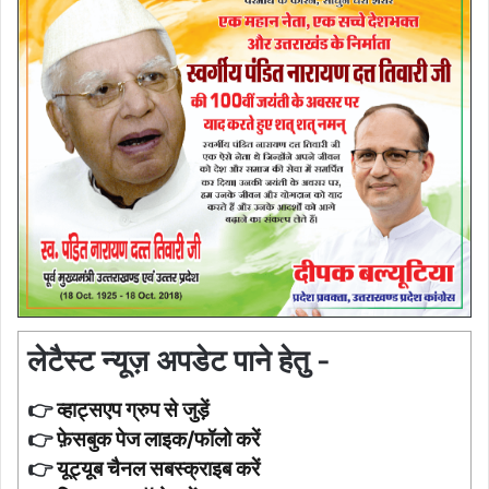
लेटैस्ट न्यूज़ अपडेट पाने हेतु -
👉
व्हाट्सएप ग्रुप से जुड़ें
👉
फ़ेसबुक पेज लाइक/फॉलो करें
👉
यूट्यूब चैनल सबस्क्राइब करें