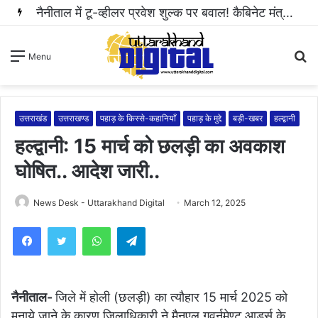
नैनीताल में टू-व्हीलर प्रवेश शुल्क पर बवाल! कैबिनेट मंत्री राम सिंह कैड़ा ने रुकवाई वसूली..
S
Menu
fo
उत्तराखंड
उत्तराखण्ड
पहाड़ के किस्से-कहानियाँ
पहाड़ के मुद्दे
बड़ी-खबर
हल्द्वानी
हल्द्वानी: 15 मार्च को छलड़ी का अवकाश
घोषित.. आदेश जारी..
News Desk - Uttarakhand Digital
March 12, 2025
WhatsApp
Telegram
नैनीताल-
जिले में होली (छलड़ी) का त्यौहार 15 मार्च 2025 को
मनाये जाने के कारण जिलाधिकारी ने मैनुएल गवर्नमेण्ट आर्ड्स के