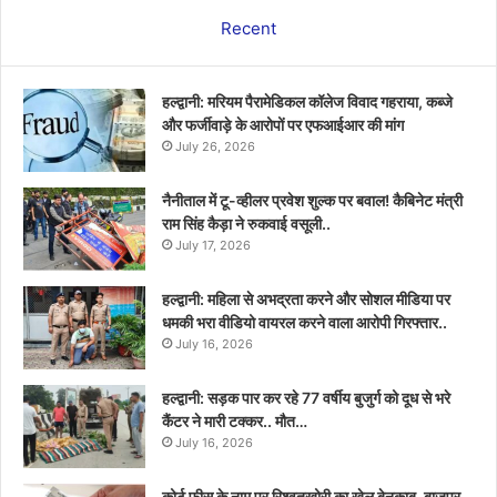
Recent
हल्द्वानी: मरियम पैरामेडिकल कॉलेज विवाद गहराया, कब्जे
और फर्जीवाड़े के आरोपों पर एफआईआर की मांग
July 26, 2026
नैनीताल में टू-व्हीलर प्रवेश शुल्क पर बवाल! कैबिनेट मंत्री
राम सिंह कैड़ा ने रुकवाई वसूली..
July 17, 2026
हल्द्वानी: महिला से अभद्रता करने और सोशल मीडिया पर
धमकी भरा वीडियो वायरल करने वाला आरोपी गिरफ्तार..
July 16, 2026
हल्द्वानी: सड़क पार कर रहे 77 वर्षीय बुजुर्ग को दूध से भरे
कैंटर ने मारी टक्कर.. मौत…
July 16, 2026
कोर्ट फीस के नाम पर रिश्वतखोरी का खेल बेनकाब, बाजपुर