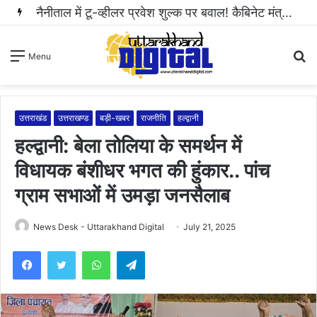
हल्द्वानी: महिला से अभद्रता करने और सोशल मीडिया पर धमकी भरा वीडियो वायरल करने वाला आरोपी गिरफ्तार..
S
Menu
fo
उत्तराखंड
उत्तराखण्ड
बड़ी-खबर
राजनीति
हल्द्वानी
हल्द्वानी: बेला तोलिया के समर्थन में
विधायक बंशीधर भगत की हुंकार.. पांच
ग्राम सभाओं में उमड़ा जनसैलाब
News Desk - Uttarakhand Digital
July 21, 2025
WhatsApp
Telegram