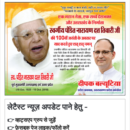
लेटैस्ट न्यूज़ अपडेट पाने हेतु -
👉
व्हाट्सएप ग्रुप से जुड़ें
👉
फ़ेसबुक पेज लाइक/फॉलो करें