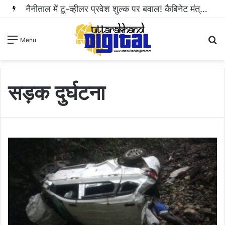
नैनीताल में टू-व्हीलर प्रवेश शुल्क पर बवाल! कैबिनेट मंत्री राम सिंह कैड़ा ने रुकवाई वसूली..
S
Menu
fo
सड़क दुर्घटना