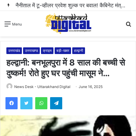
हल्द्वानी: महिला से अभद्रता करने और सोशल मीडिया पर धमकी भरा वीडियो वायरल करने वाला आरोपी गिरफ्तार..
S
Menu
fo
उत्तराखंड
उत्तराखण्ड
क्राइम
बड़ी-खबर
हल्द्वानी
हल्द्वानी: बनभूलपुरा में 8 साल की बच्ची से
दुष्कर्म! रोते हुए घर पहुंची मासूम ने…
News Desk - Uttarakhand Digital
June 16, 2025
WhatsApp
Telegram