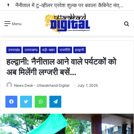
हल्द्वानी: महिला से अभद्रता करने और सोशल मीडिया पर धमकी भरा वीडियो वायरल करने वाला आरोपी गिरफ्तार..
S
Menu
fo
उत्तराखंड
उत्तराखण्ड
बड़ी-खबर
राजनीति
हल्द्वानी
हल्द्वानी: नैनीताल आने वाले पर्यटकों को
अब मिलेंगी लग्जरी बसें…
News Desk - Uttarakhand Digital
July 7, 2025
WhatsApp
Telegram