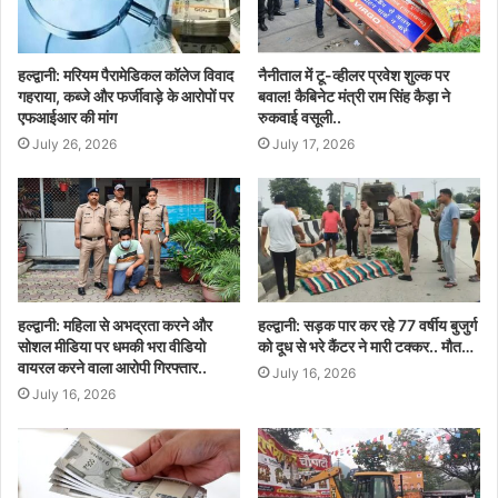
हल्द्वानी: मरियम पैरामेडिकल कॉलेज विवाद
नैनीताल में टू-व्हीलर प्रवेश शुल्क पर
गहराया, कब्जे और फर्जीवाड़े के आरोपों पर
बवाल! कैबिनेट मंत्री राम सिंह कैड़ा ने
एफआईआर की मांग
रुकवाई वसूली..
July 26, 2026
July 17, 2026
हल्द्वानी: महिला से अभद्रता करने और
हल्द्वानी: सड़क पार कर रहे 77 वर्षीय बुजुर्ग
सोशल मीडिया पर धमकी भरा वीडियो
को दूध से भरे कैंटर ने मारी टक्कर.. मौत…
वायरल करने वाला आरोपी गिरफ्तार..
July 16, 2026
July 16, 2026