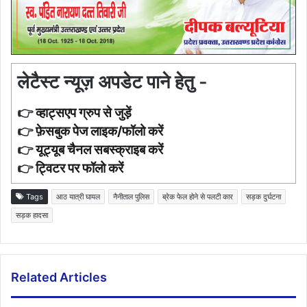
लेटैस्ट न्यूज़ अपडेट पाने हेतु -
👉
व्हाट्सएप ग्रुप से जुड़ें
👉
फ़ेसबुक पेज लाइक/फॉलो करें
👉
यूट्यूब चैनल सबस्क्राइब करें
👉
ट्विटर पर फॉलो करें
Tags
आठ यात्री घायल
नैनीताल पुलिस
ब्रेक फेल होने से पलटी कार
सड़क दुर्घटना
सड़क हादसा
Related Articles