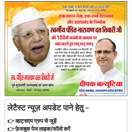
लेटैस्ट न्यूज़ अपडेट पाने हेतु -
👉
व्हाट्सएप ग्रुप से जुड़ें
👉
फ़ेसबुक पेज लाइक/फॉलो करें