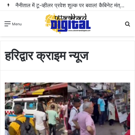
नैनीताल में टू-व्हीलर प्रवेश शुल्क पर बवाल! कैबिनेट मंत्री राम सिंह कैड़ा ने रुकवाई वसूली..
S
Menu
fo
हरिद्वार क्राइम न्यूज