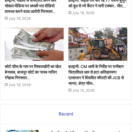
हल्द्वानी: महिला से अभद्रता करने और
हल्द्वानी: सड़क पार कर रहे 77 वर्षीय बुजुर्ग
सोशल मीडिया पर धमकी भरा वीडियो
को दूध से भरे कैंटर ने मारी टक्कर.. मौत…
वायरल करने वाला आरोपी गिरफ्तार..
July 16, 2026
July 16, 2026
कोर्ट फीस के नाम पर रिश्वतखोरी का खेल
हल्द्वानी: CM धामी के निर्देश पर रानीबाग
बेनकाब, बाजपुर कोर्ट का नायब नाजिर
चित्रशिला धाम से हटा अतिक्रमण!
रंगेहाथ गिरफ्तार..
प्रशासन ने विवादित चौपाटी की JCB से
ध्वस्त, क्षेत्र सील..
July 16, 2026
July 15, 2026
Recent